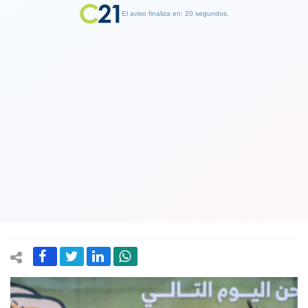
El aviso finaliza en: 19 segundos.
Finalizar Publicidad
Hamás libera a tres rehenes israelíes
tras 16 meses en cautiverio.
Netanyahu criticó estado de salud de
los liberados
08 February 2025