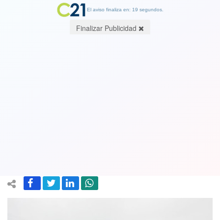
El aviso finaliza en: 18 segundos.
Finalizar Publicidad
"Heroico" y mentiroso reportero pone
la cara al huracán Florence, pero dos
tranquilos transeúntes arruinan la
escena. Ver video
18 September 2018