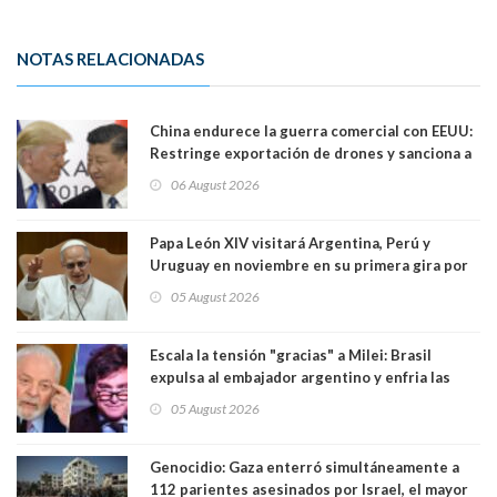
NOTAS RELACIONADAS
China endurece la guerra comercial con EEUU:
Restringe exportación de drones y sanciona a
seis empresas estadounidenses
06 August 2026
Papa León XIV visitará Argentina, Perú y
Uruguay en noviembre en su primera gira por
Sudamérica
05 August 2026
Escala la tensión "gracias" a Milei: Brasil
expulsa al embajador argentino y enfria las
relaciones tras los insultos del presidente
05 August 2026
trasandino
Genocidio: Gaza enterró simultáneamente a
112 parientes asesinados por Israel, el mayor