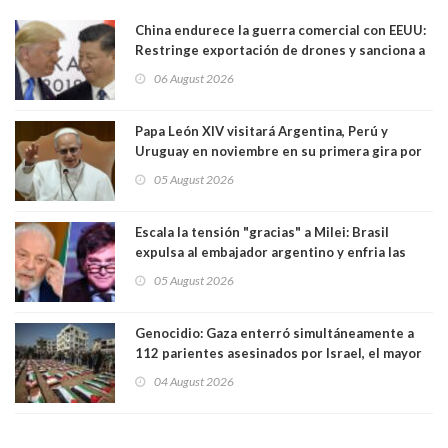
China endurece la guerra comercial con EEUU:
Restringe exportación de drones y sanciona a
seis empresas estadounidenses
06 August 2026
Papa León XIV visitará Argentina, Perú y
Uruguay en noviembre en su primera gira por
Sudamérica
05 August 2026
Escala la tensión "gracias" a Milei: Brasil
expulsa al embajador argentino y enfria las
relaciones tras los insultos del presidente
05 August 2026
trasandino
Genocidio: Gaza enterró simultáneamente a
112 parientes asesinados por Israel, el mayor
funeral de una misma familia. Entre los
04 August 2026
muertos figuran 44 niños y nueve ancianos