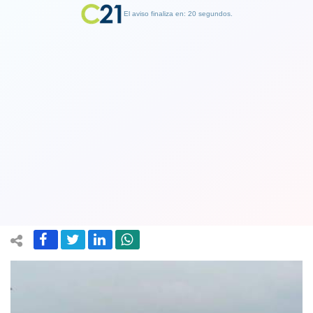
El aviso finaliza en: 19 segundos.
Finalizar Publicidad
Horas críticas en crisis de Venezuela
tras el cierre total de la frontera con
Colombia
23 February 2019