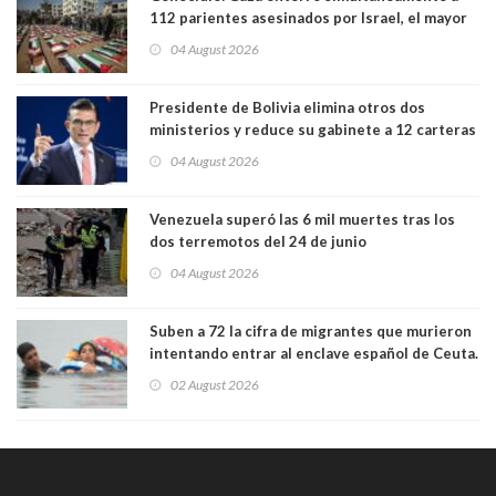
112 parientes asesinados por Israel, el mayor
funeral de una misma familia. Entre los
04 August 2026
muertos figuran 44 niños y nueve ancianos
Presidente de Bolivia elimina otros dos
ministerios y reduce su gabinete a 12 carteras
04 August 2026
Venezuela superó las 6 mil muertes tras los
dos terremotos del 24 de junio
04 August 2026
Suben a 72 la cifra de migrantes que murieron
intentando entrar al enclave español de Ceuta.
Casi todos murieron ahogados
02 August 2026