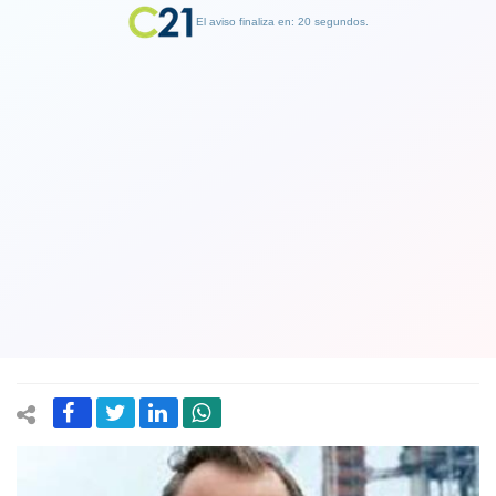
El aviso finaliza en: 19 segundos.
Finalizar Publicidad
“Houston, tenemos un problema”:
Fallece Jim Lovell, comandante de la
histórica misión Apolo 13 y que dijo
esa famosa frase
09 August 2025