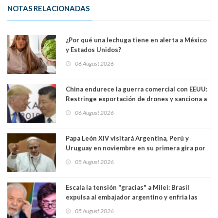
NOTAS RELACIONADAS
¿Por qué una lechuga tiene en alerta a México
y Estados Unidos?
06 August 2026
China endurece la guerra comercial con EEUU:
Restringe exportación de drones y sanciona a
seis empresas estadounidenses
06 August 2026
Papa León XIV visitará Argentina, Perú y
Uruguay en noviembre en su primera gira por
Sudamérica
05 August 2026
Escala la tensión "gracias" a Milei: Brasil
expulsa al embajador argentino y enfria las
relaciones tras los insultos del presidente
05 August 2026
trasandino