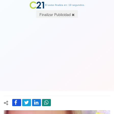
El aviso finaliza en: 19 segundos.
Finalizar Publicidad
Igual o peor que una dictadura:
Periodista rusa detenida por
denunciar una masacre durante la
invasión a Ucrania fue trasladada a un
psiquiátrico en Siberia
05 July 2022