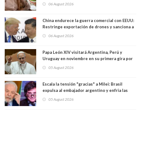
06 August 2026
China endurece la guerra comercial con EEUU:
Restringe exportación de drones y sanciona a
seis empresas estadounidenses
06 August 2026
Papa León XIV visitará Argentina, Perú y
Uruguay en noviembre en su primera gira por
Sudamérica
05 August 2026
Escala la tensión "gracias" a Milei: Brasil
expulsa al embajador argentino y enfria las
relaciones tras los insultos del presidente
05 August 2026
trasandino