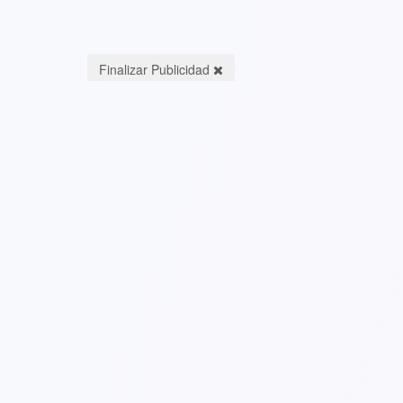
Finalizar Publicidad