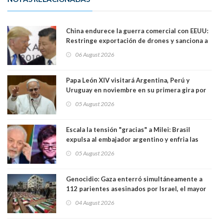
China endurece la guerra comercial con EEUU:
Restringe exportación de drones y sanciona a
seis empresas estadounidenses
06 August 2026
Papa León XIV visitará Argentina, Perú y
Uruguay en noviembre en su primera gira por
Sudamérica
05 August 2026
Escala la tensión "gracias" a Milei: Brasil
expulsa al embajador argentino y enfria las
relaciones tras los insultos del presidente
05 August 2026
trasandino
Genocidio: Gaza enterró simultáneamente a
112 parientes asesinados por Israel, el mayor
funeral de una misma familia. Entre los
04 August 2026
muertos figuran 44 niños y nueve ancianos