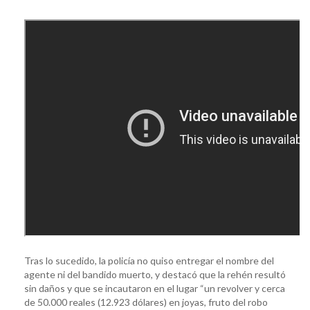
Tras lo sucedido, la policía no quiso entregar el nombre del
agente ni del bandido muerto, y destacó que la rehén resultó
sin daños y que se incautaron en el lugar “un revolver y cerca
de 50.000 reales (12.923 dólares) en joyas, fruto del robo