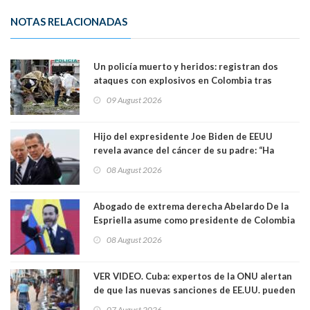
NOTAS RELACIONADAS
Un policía muerto y heridos: registran dos
ataques con explosivos en Colombia tras
llegada de De la Espriella al poder
09 August 2026
Hijo del expresidente Joe Biden de EEUU
revela avance del cáncer de su padre: “Ha
hecho metástasis en los huesos y más allá”
08 August 2026
Abogado de extrema derecha Abelardo De la
Espriella asume como presidente de Colombia
08 August 2026
VER VIDEO. Cuba: expertos de la ONU alertan
de que las nuevas sanciones de EE.UU. pueden
convertir la isla en una “Gaza silenciosa
07 August 2026