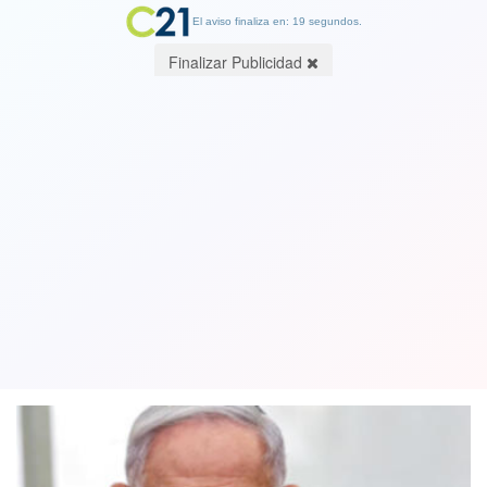
El aviso finaliza en: 19 segundos.
Finalizar Publicidad
Israelí Netanyahu reconoce
tácitamente la entrega de armas a clan
opuesto a grupo Hamás
05 June 2025