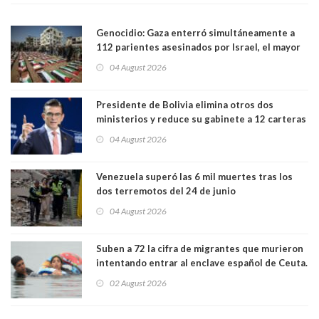
Genocidio: Gaza enterró simultáneamente a
112 parientes asesinados por Israel, el mayor
funeral de una misma familia. Entre los
04 August 2026
muertos figuran 44 niños y nueve ancianos
Presidente de Bolivia elimina otros dos
ministerios y reduce su gabinete a 12 carteras
04 August 2026
Venezuela superó las 6 mil muertes tras los
dos terremotos del 24 de junio
04 August 2026
Suben a 72 la cifra de migrantes que murieron
intentando entrar al enclave español de Ceuta.
Casi todos murieron ahogados
02 August 2026