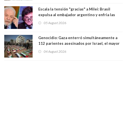
Escala la tensión "gracias" a Milei: Brasil
expulsa al embajador argentino y enfria las
relaciones tras los insultos del presidente
05 August 2026
trasandino
Genocidio: Gaza enterró simultáneamente a
112 parientes asesinados por Israel, el mayor
funeral de una misma familia. Entre los
04 August 2026
muertos figuran 44 niños y nueve ancianos