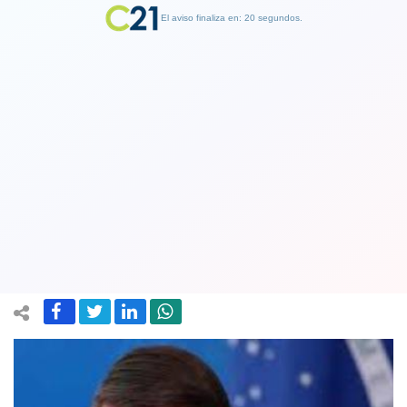
El aviso finaliza en: 19 segundos.
Finalizar Publicidad
Jair Bolsonaro llamó “hijo de puta…” al
presidente del Tribunal Electoral de
Brasil
07 August 2021