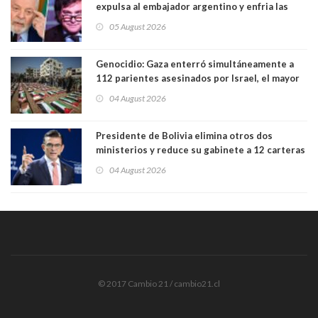
expulsa al embajador argentino y enfria las
relaciones tras los insultos del presidente
05 August 2026
trasandino
Genocidio: Gaza enterró simultáneamente a
112 parientes asesinados por Israel, el mayor
funeral de una misma familia. Entre los
04 August 2026
muertos figuran 44 niños y nueve ancianos
Presidente de Bolivia elimina otros dos
ministerios y reduce su gabinete a 12 carteras
04 August 2026
© 2017 Cambio 21 / cambio21.cl