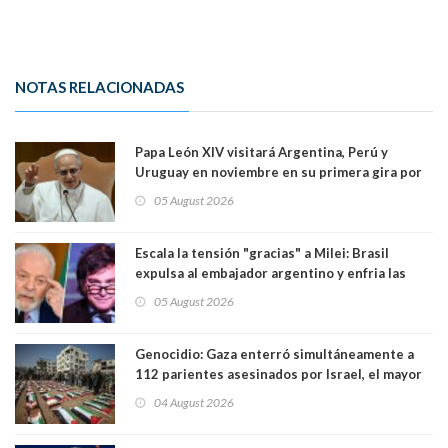
NOTAS RELACIONADAS
Papa León XIV visitará Argentina, Perú y
Uruguay en noviembre en su primera gira por
Sudamérica
05 August 2026
Escala la tensión "gracias" a Milei: Brasil
expulsa al embajador argentino y enfria las
relaciones tras los insultos del presidente
05 August 2026
trasandino
Genocidio: Gaza enterró simultáneamente a
112 parientes asesinados por Israel, el mayor
funeral de una misma familia. Entre los
04 August 2026
muertos figuran 44 niños y nueve ancianos