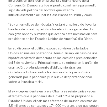
intervención de Biden en la cuarta y última noche de la
Convención Demócrata fue el punto culminante para medio
siglo de vida política del hombre que intentó
infructuosamente ocupar la Casa Blanca en 1988 y 2008.
"Soy un orgulloso demócrata. Y estaré orgulloso de llevar la
bandera de nuestro partido a las elecciones generales. Es
con gran honor y humildad que acepto esta nominación para
presidente de los Estados Unidos de América", dijo Biden.
En su discurso, el político expuso su visión de Estados
Unidos en una era posterior a Donald Trump, en caso de una
hipotética victoria demócrata en los comicios presidenciales
del 3 de noviembre. Principalmente, se enfocó en la unión de
una nación, profundamente dividida, mientras sus
ciudadanos luchan contra la crisis sanitaria y económica
generada por la pandemia y un nuevo despertar nacional
sobre la injusticia racial.
El ex vicepresidente en la era Obama se refirió varias veces
al zarpazo que la pandemia del Covid-19 le ha propinado a
Estados Unidos, el país más afectado del mundo con más de
5,5 millones de contagios y 174.000 muertos, algo que según