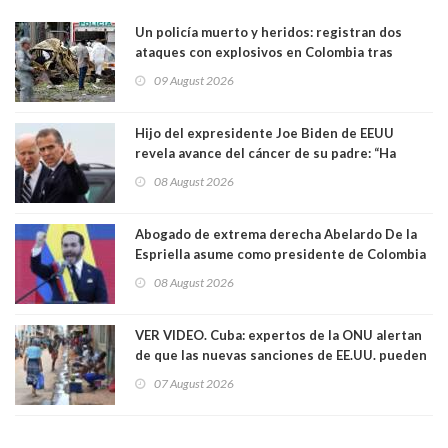
Un policía muerto y heridos: registran dos
ataques con explosivos en Colombia tras
llegada de De la Espriella al poder
09 August 2026
Hijo del expresidente Joe Biden de EEUU
revela avance del cáncer de su padre: “Ha
hecho metástasis en los huesos y más allá”
08 August 2026
Abogado de extrema derecha Abelardo De la
Espriella asume como presidente de Colombia
08 August 2026
VER VIDEO. Cuba: expertos de la ONU alertan
de que las nuevas sanciones de EE.UU. pueden
convertir la isla en una “Gaza silenciosa
07 August 2026