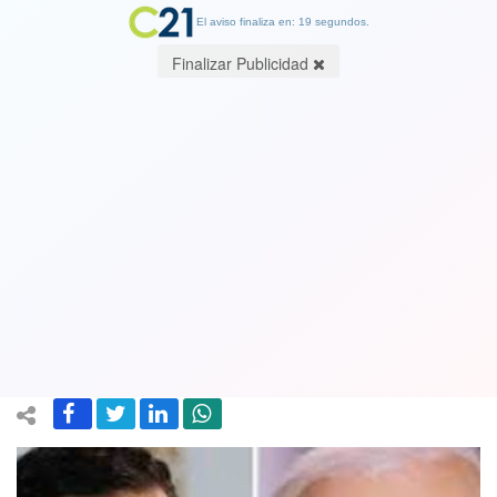
El aviso finaliza en: 19 segundos.
Finalizar Publicidad
Joe Biden apoya a líder opositor Juan
Guaidó en gestiones para negociar con
Maduro una salida democrática en
Venezuela
06 July 2021