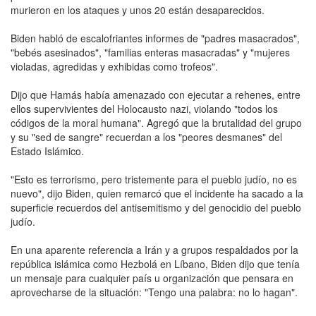
murieron en los ataques y unos 20 están desaparecidos.
Biden habló de escalofriantes informes de "padres masacrados",
"bebés asesinados", "familias enteras masacradas" y "mujeres
violadas, agredidas y exhibidas como trofeos".
Dijo que Hamás había amenazado con ejecutar a rehenes, entre
ellos supervivientes del Holocausto nazi, violando "todos los
códigos de la moral humana". Agregó que la brutalidad del grupo
y su "sed de sangre" recuerdan a los "peores desmanes" del
Estado Islámico.
"Esto es terrorismo, pero tristemente para el pueblo judío, no es
nuevo", dijo Biden, quien remarcó que el incidente ha sacado a la
superficie recuerdos del antisemitismo y del genocidio del pueblo
judío.
En una aparente referencia a Irán y a grupos respaldados por la
república islámica como Hezbolá en Líbano, Biden dijo que tenía
un mensaje para cualquier país u organización que pensara en
aprovecharse de la situación: "Tengo una palabra: no lo hagan".