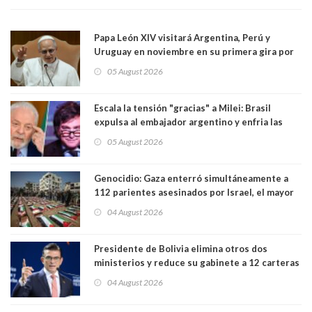
Papa León XIV visitará Argentina, Perú y
Uruguay en noviembre en su primera gira por
Sudamérica
05 August 2026
Escala la tensión "gracias" a Milei: Brasil
expulsa al embajador argentino y enfria las
relaciones tras los insultos del presidente
05 August 2026
trasandino
Genocidio: Gaza enterró simultáneamente a
112 parientes asesinados por Israel, el mayor
funeral de una misma familia. Entre los
04 August 2026
muertos figuran 44 niños y nueve ancianos
Presidente de Bolivia elimina otros dos
ministerios y reduce su gabinete a 12 carteras
04 August 2026