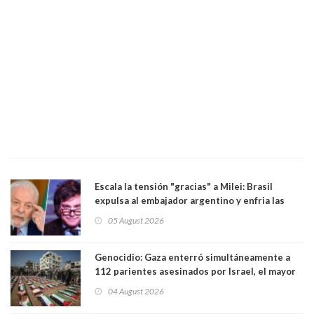
Escala la tensión "gracias" a Milei: Brasil
expulsa al embajador argentino y enfria las
relaciones tras los insultos del presidente
05 August 2026
trasandino
Genocidio: Gaza enterró simultáneamente a
112 parientes asesinados por Israel, el mayor
funeral de una misma familia. Entre los
04 August 2026
muertos figuran 44 niños y nueve ancianos