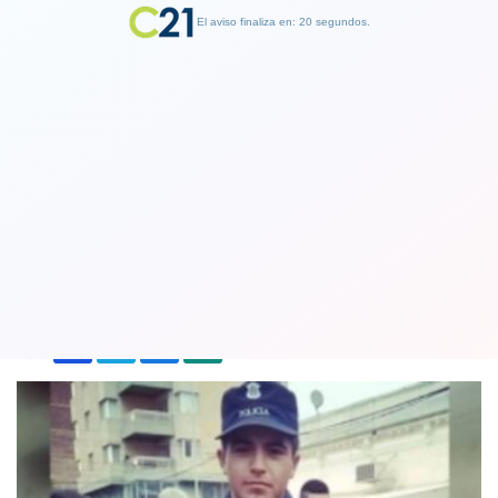
El aviso finaliza en: 19 segundos.
Finalizar Publicidad
Joven fue apuñalada por su ex pareja
tras denunciarlo 18 veces
09 February 2021