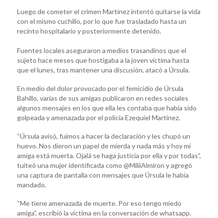
Luego de cometer el crimen Martínez intentó quitarse la vida
con el mismo cuchillo, por lo que fue trasladado hasta un
recinto hospitalario y posteriormente detenido.
Fuentes locales aseguraron a medios trasandinos que el
sujeto hace meses que hostigaba a la joven víctima hasta
que el lunes, tras mantener una discusión, atacó a Úrsula.
En medio del dolor provocado por el femicidio de Úrsula
Bahillo, varias de sus amigas publicaron en redes sociales
algunos mensajes en los que ella les contaba que había sido
golpeada y amenazada por el policía Ezequiel Martínez.
“Úrsula avisó, fuimos a hacer la declaración y les chupó un
huevo. Nos dieron un papel de mierda y nada más y hoy mi
amiga está muerta. Ojalá se haga justicia por ella y por todas”,
tuiteó una mujer identificada como @MiliiAlmiron y agregó
una captura de pantalla con mensajes que Úrsula le había
mandado.
“Me tiene amenazada de muerte. Por eso tengo miedo
amiga”, escribió la víctima en la conversación de whatsapp.