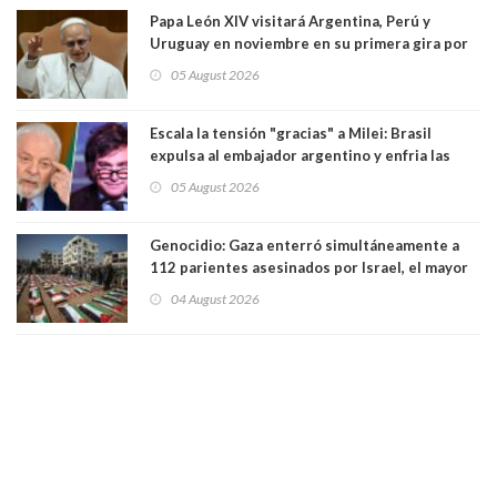
Papa León XIV visitará Argentina, Perú y
Uruguay en noviembre en su primera gira por
Sudamérica
05 August 2026
Escala la tensión "gracias" a Milei: Brasil
expulsa al embajador argentino y enfria las
relaciones tras los insultos del presidente
05 August 2026
trasandino
Genocidio: Gaza enterró simultáneamente a
112 parientes asesinados por Israel, el mayor
funeral de una misma familia. Entre los
04 August 2026
muertos figuran 44 niños y nueve ancianos