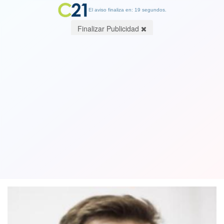
El aviso finaliza en: 19 segundos.
Finalizar Publicidad
Justicia rusa rechaza apelación de
Navalni: Líder opositor deberá seguir
en la cárcel
28 January 2021