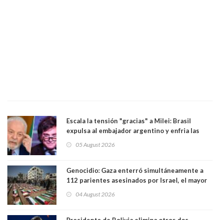
Escala la tensión "gracias" a Milei: Brasil
expulsa al embajador argentino y enfria las
relaciones tras los insultos del presidente
05 August 2026
trasandino
Genocidio: Gaza enterró simultáneamente a
112 parientes asesinados por Israel, el mayor
funeral de una misma familia. Entre los
04 August 2026
muertos figuran 44 niños y nueve ancianos
Presidente de Bolivia elimina otros dos