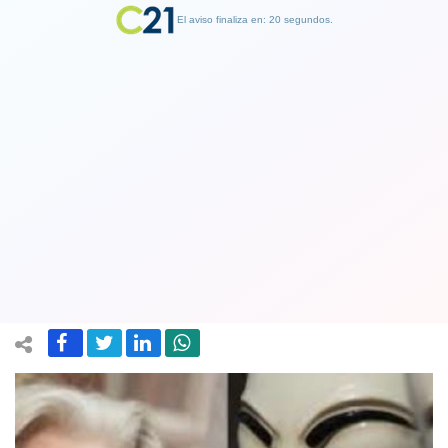
El aviso finaliza en: 19 segundos.
Finalizar Publicidad
La advertencia de Anonymous:
“Liberen a Julian Assange o lo
pagarán”
13 April 2019