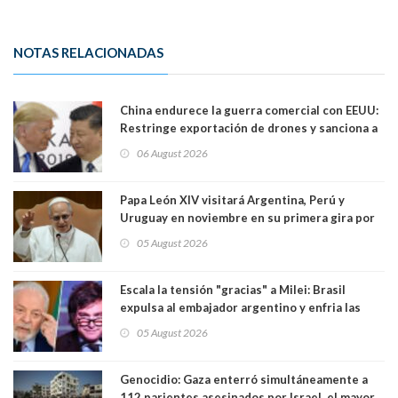
NOTAS RELACIONADAS
China endurece la guerra comercial con EEUU:
Restringe exportación de drones y sanciona a
seis empresas estadounidenses
06 August 2026
Papa León XIV visitará Argentina, Perú y
Uruguay en noviembre en su primera gira por
Sudamérica
05 August 2026
Escala la tensión "gracias" a Milei: Brasil
expulsa al embajador argentino y enfria las
relaciones tras los insultos del presidente
05 August 2026
trasandino
Genocidio: Gaza enterró simultáneamente a
112 parientes asesinados por Israel, el mayor