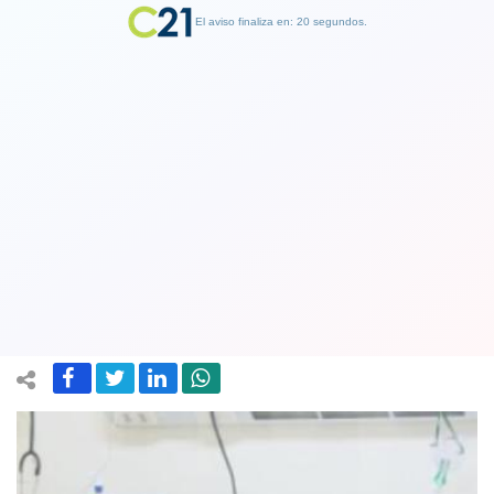
El aviso finaliza en: 19 segundos.
Finalizar Publicidad
La OMS advierte de que los índices de
contagio por Covid-19 en Europa son
"alarmantes"
18 September 2020