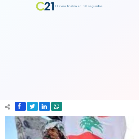
El aviso finaliza en: 19 segundos.
Finalizar Publicidad
La ONU pidió a Irán respetar
manifestaciones pacíficas y derechos
de la mujer
26 September 2022