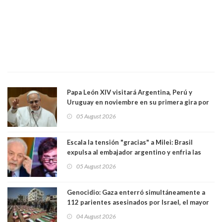
Papa León XIV visitará Argentina, Perú y
Uruguay en noviembre en su primera gira por
Sudamérica
05 August 2026
Escala la tensión "gracias" a Milei: Brasil
expulsa al embajador argentino y enfria las
relaciones tras los insultos del presidente
05 August 2026
trasandino
Genocidio: Gaza enterró simultáneamente a
112 parientes asesinados por Israel, el mayor
funeral de una misma familia. Entre los
04 August 2026
muertos figuran 44 niños y nueve ancianos