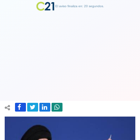
El aviso finaliza en: 19 segundos.
Finalizar Publicidad
Líder supremo de Irán asegura que su
país "aplastó" a Israel y dio "dura
bofetada" a Estados Unidos
26 June 2025