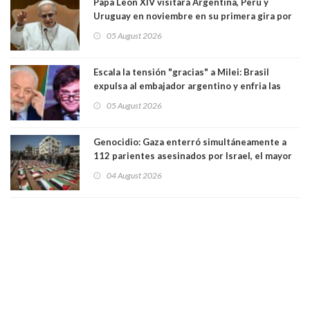
Papa León XIV visitará Argentina, Perú y
Uruguay en noviembre en su primera gira por
Sudamérica
05 August 2026
Escala la tensión "gracias" a Milei: Brasil
expulsa al embajador argentino y enfria las
relaciones tras los insultos del presidente
05 August 2026
trasandino
Genocidio: Gaza enterró simultáneamente a
112 parientes asesinados por Israel, el mayor
funeral de una misma familia. Entre los
04 August 2026
muertos figuran 44 niños y nueve ancianos