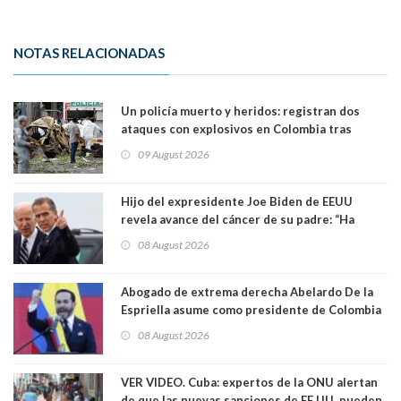
NOTAS RELACIONADAS
Un policía muerto y heridos: registran dos
ataques con explosivos en Colombia tras
llegada de De la Espriella al poder
09 August 2026
Hijo del expresidente Joe Biden de EEUU
revela avance del cáncer de su padre: “Ha
hecho metástasis en los huesos y más allá”
08 August 2026
Abogado de extrema derecha Abelardo De la
Espriella asume como presidente de Colombia
08 August 2026
VER VIDEO. Cuba: expertos de la ONU alertan
de que las nuevas sanciones de EE.UU. pueden