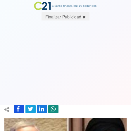
El aviso finaliza en: 19 segundos.
Finalizar Publicidad
¿Lo intentarán asesinar? Israel
asegura que el líder religioso iraní el
ayatolá Ali Jamenei "no puede seguir
existiendo" por bombardeo a hospital
19 June 2025