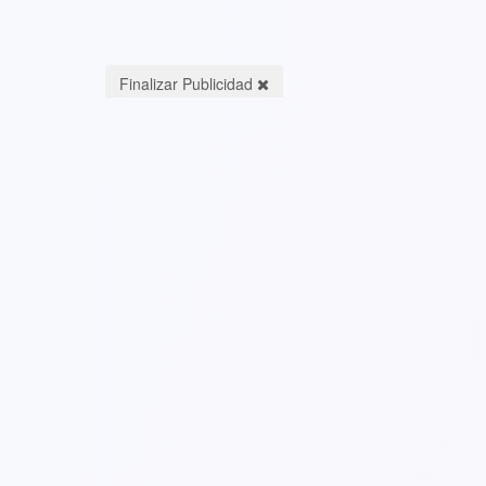
Finalizar Publicidad