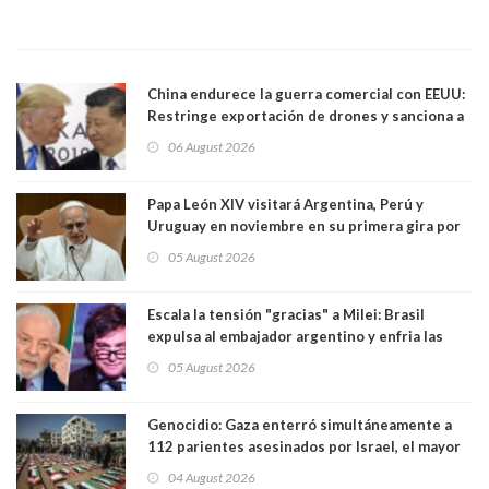
China endurece la guerra comercial con EEUU:
Restringe exportación de drones y sanciona a
seis empresas estadounidenses
06 August 2026
Papa León XIV visitará Argentina, Perú y
Uruguay en noviembre en su primera gira por
Sudamérica
05 August 2026
Escala la tensión "gracias" a Milei: Brasil
expulsa al embajador argentino y enfria las
relaciones tras los insultos del presidente
05 August 2026
trasandino
Genocidio: Gaza enterró simultáneamente a
112 parientes asesinados por Israel, el mayor
funeral de una misma familia. Entre los
04 August 2026