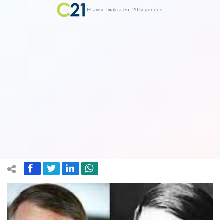
El aviso finaliza en: 19 segundos.
Finalizar Publicidad
Lula da Silva compara a Jair Bolsonaro
con Hitler e insiste en derrotarlo en
las urnas
17 August 2021