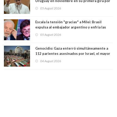
Uruguay en noviembre en su primera gira por
Sudamérica
05 August 2026
Escala la tensión "gracias" a Milei: Brasil
expulsa al embajador argentino y enfria las
relaciones tras los insultos del presidente
05 August 2026
trasandino
Genocidio: Gaza enterró simultáneamente a
112 parientes asesinados por Israel, el mayor
funeral de una misma familia. Entre los
04 August 2026
muertos figuran 44 niños y nueve ancianos