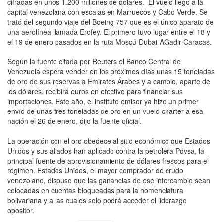
cifradas en unos 1.200 millones de dólares. El vuelo llegó a la
capital venezolana con escalas en Marruecos y Cabo Verde. Se
trató del segundo viaje del Boeing 757 que es el único aparato de
una aerolínea llamada Erofey. El primero tuvo lugar entre el 18 y
el 19 de enero pasados en la ruta Moscú-Dubai-AGadir-Caracas.
Según la fuente citada por Reuters el Banco Central de
Venezuela espera vender en los próximos días unas 15 toneladas
de oro de sus reservas a Emiratos Árabes y a cambio, aparte de
los dólares, recibirá euros en efectivo para financiar sus
importaciones. Este año, el instituto emisor ya hizo un primer
envío de unas tres toneladas de oro en un vuelo charter a esa
nación el 26 de enero, dijo la fuente oficial.
La operación con el oro obedece al sitio económico que Estados
Unidos y sus aliados han aplicado contra la petrolera Pdvsa, la
principal fuente de aprovisionamiento de dólares frescos para el
régimen. Estados Unidos, el mayor comprador de crudo
venezolano, dispuso que las ganancias de ese intercambio sean
colocadas en cuentas bloqueadas para la nomenclatura
bolivariana y a las cuales solo podrá acceder el liderazgo
opositor.