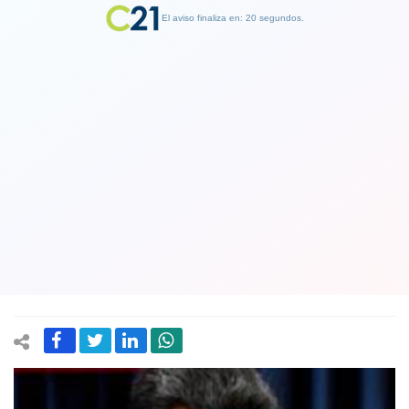
El aviso finaliza en: 19 segundos.
Finalizar Publicidad
Maduro acorralado: vende toneladas
de oro a Emiratos Arabes de las
reservas del Banco Central para
sostener su gobierno
31 January 2019