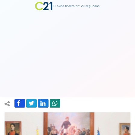
El aviso finaliza en: 19 segundos.
Finalizar Publicidad
Maduro suspende conversaciones con
la oposición tras decisión de EE.UU. de
congelar activos venezolanos
08 August 2019