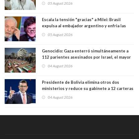
Sudamérica
05 August 2026
Escala la tensión "gracias" a Milei: Brasil
expulsa al embajador argentino y enfria las
relaciones tras los insultos del presidente
05 August 2026
trasandino
Genocidio: Gaza enterró simultáneamente a
112 parientes asesinados por Israel, el mayor
funeral de una misma familia. Entre los
04 August 2026
muertos figuran 44 niños y nueve ancianos
Presidente de Bolivia elimina otros dos
ministerios y reduce su gabinete a 12 carteras
04 August 2026