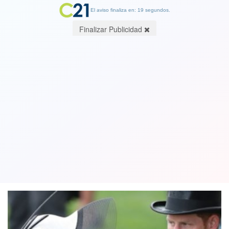
El aviso finaliza en: 19 segundos.
Finalizar Publicidad
Meghan Markle cada vez más
incómoda con la realeza británica: es
un ejemplo de su ingenuidad
18 July 2018