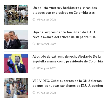
Un policía muerto y heridos: registran dos
ataques con explosivos en Colombia tras
llegada de De la Espriella al poder
09 August 2026
Hijo del expresidente Joe Biden de EEUU
revela avance del cáncer de su padre: “Ha
hecho metástasis en los huesos y más allá”
08 August 2026
Abogado de extrema derecha Abelardo De la
Espriella asume como presidente de Colombia
08 August 2026
VER VIDEO. Cuba: expertos de la ONU alertan
de que las nuevas sanciones de EE.UU. pueden
convertir la isla en una “Gaza silenciosa
07 August 2026