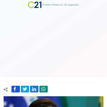
El aviso finaliza en: 19 segundos.
Finalizar Publicidad
Millonarios depósitos irregulares al
chofer del hijo de Bolsonaro
amenazan a la familia presidencial de
Brasil
21 January 2019