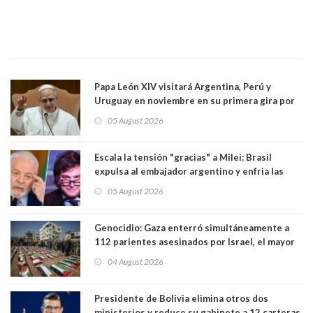
Papa León XIV visitará Argentina, Perú y
Uruguay en noviembre en su primera gira por
Sudamérica
05 August 2026
Escala la tensión "gracias" a Milei: Brasil
expulsa al embajador argentino y enfria las
relaciones tras los insultos del presidente
05 August 2026
trasandino
Genocidio: Gaza enterró simultáneamente a
112 parientes asesinados por Israel, el mayor
funeral de una misma familia. Entre los
04 August 2026
muertos figuran 44 niños y nueve ancianos
Presidente de Bolivia elimina otros dos
ministerios y reduce su gabinete a 12 carteras