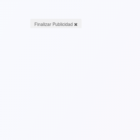
Finalizar Publicidad