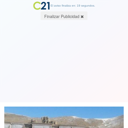
El aviso finaliza en: 19 segundos.
Finalizar Publicidad
Mongolia decreta cuarentena y cierre
de frontera con Rusia por brote de
peste bubónica
03 July 2020