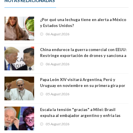
NOTAS RELACIONADAS
¿Por qué una lechuga tiene en alerta a México
y Estados Unidos?
06 August 2026
China endurece la guerra comercial con EEUU:
Restringe exportación de drones y sanciona a
seis empresas estadounidenses
06 August 2026
Papa León XIV visitará Argentina, Perú y
Uruguay en noviembre en su primera gira por
Sudamérica
05 August 2026
Escala la tensión "gracias" a Milei: Brasil
expulsa al embajador argentino y enfria las
relaciones tras los insultos del presidente
05 August 2026
trasandino