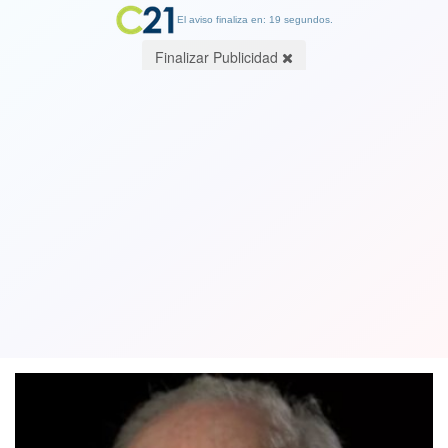
El aviso finaliza en: 19 segundos.
Finalizar Publicidad
Muere Ben Ferencz, el último fiscal
que quedaba con vida de los juicios de
Núremberg contra los nazis
09 April 2023