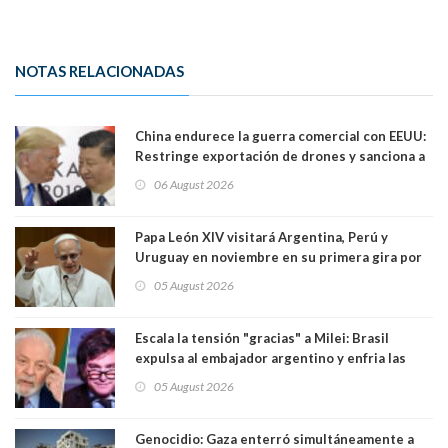
NOTAS RELACIONADAS
China endurece la guerra comercial con EEUU:
Restringe exportación de drones y sanciona a
seis empresas estadounidenses
06 August 2026
Papa León XIV visitará Argentina, Perú y
Uruguay en noviembre en su primera gira por
Sudamérica
05 August 2026
Escala la tensión "gracias" a Milei: Brasil
expulsa al embajador argentino y enfria las
relaciones tras los insultos del presidente
05 August 2026
trasandino
Genocidio: Gaza enterró simultáneamente a