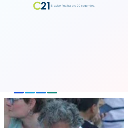
El aviso finaliza en: 19 segundos.
Finalizar Publicidad
Muere el padre del fallecido futbolista
argentino Emiliano Sala
26 April 2019