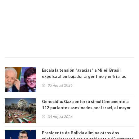
Escala la tensión "gracias" a Milei: Brasil
expulsa al embajador argentino y enfria las
relaciones tras los insultos del presidente
05 August 2026
trasandino
Genocidio: Gaza enterró simultáneamente a
112 parientes asesinados por Israel, el mayor
funeral de una misma familia. Entre los
04 August 2026
muertos figuran 44 niños y nueve ancianos
Presidente de Bolivia elimina otros dos
ministerios y reduce su gabinete a 12 carteras