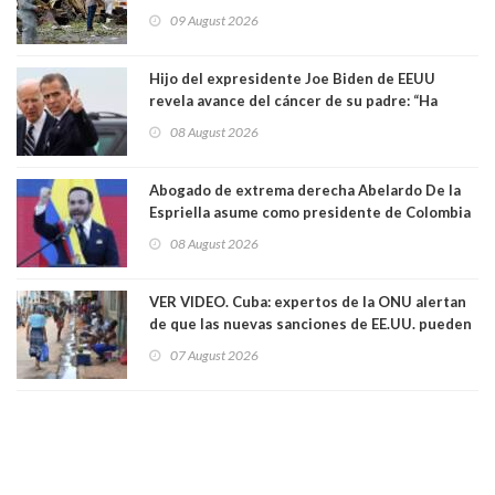
llegada de De la Espriella al poder
09 August 2026
Hijo del expresidente Joe Biden de EEUU
revela avance del cáncer de su padre: “Ha
hecho metástasis en los huesos y más allá”
08 August 2026
Abogado de extrema derecha Abelardo De la
Espriella asume como presidente de Colombia
08 August 2026
VER VIDEO. Cuba: expertos de la ONU alertan
de que las nuevas sanciones de EE.UU. pueden
convertir la isla en una “Gaza silenciosa
07 August 2026