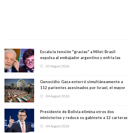
Escala la tensión "gracias" a Milei: Brasil
expulsa al embajador argentino y enfria las
relaciones tras los insultos del presidente
05 August 2026
trasandino
Genocidio: Gaza enterró simultáneamente a
112 parientes asesinados por Israel, el mayor
funeral de una misma familia. Entre los
04 August 2026
muertos figuran 44 niños y nueve ancianos
Presidente de Bolivia elimina otros dos
ministerios y reduce su gabinete a 12 carteras
04 August 2026