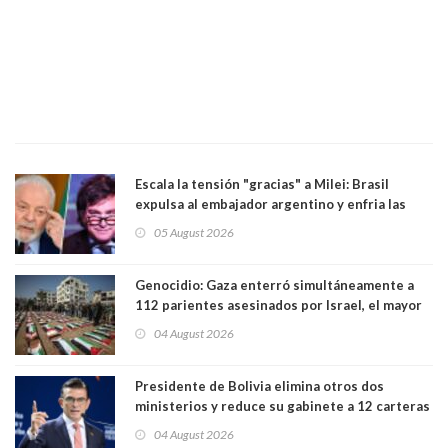
Escala la tensión "gracias" a Milei: Brasil
expulsa al embajador argentino y enfria las
relaciones tras los insultos del presidente
05 August 2026
trasandino
Genocidio: Gaza enterró simultáneamente a
112 parientes asesinados por Israel, el mayor
funeral de una misma familia. Entre los
04 August 2026
muertos figuran 44 niños y nueve ancianos
Presidente de Bolivia elimina otros dos
ministerios y reduce su gabinete a 12 carteras
04 August 2026