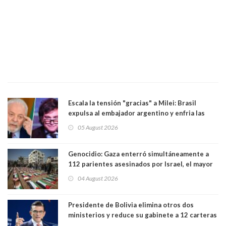
Escala la tensión "gracias" a Milei: Brasil
expulsa al embajador argentino y enfria las
relaciones tras los insultos del presidente
05 August 2026
trasandino
Genocidio: Gaza enterró simultáneamente a
112 parientes asesinados por Israel, el mayor
funeral de una misma familia. Entre los
04 August 2026
muertos figuran 44 niños y nueve ancianos
Presidente de Bolivia elimina otros dos
ministerios y reduce su gabinete a 12 carteras