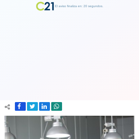
El aviso finaliza en: 19 segundos.
Finalizar Publicidad
Oscuro panorama para la economía:
Fondo Monetario revisa a la baja por
cuarta vez el crecimiento
23 July 2019