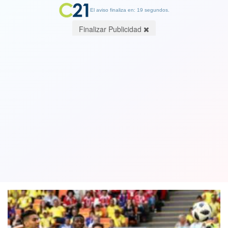
El aviso finaliza en: 19 segundos.
Finalizar Publicidad
Otro sudamericano parte con el pie
izquierdo en el Mundial: Japón gana a
Colombia 2-1
19 June 2018