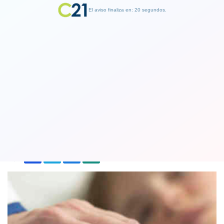
El aviso finaliza en: 19 segundos.
Finalizar Publicidad
Países Bajos autorizará la eutanasia en
niños menores de 12 años
15 April 2023